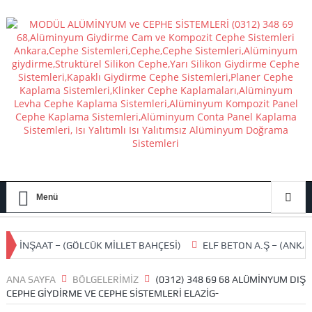
Menü
– (GÖLCÜK MİLLET BAHÇESİ)
ELF BETON A.Ş – (ANKARA AKYURT 
ANA SAYFA
BÖLGELERIMIZ
(0312) 348 69 68 ALÜMINYUM DIŞ
CEPHE GIYDIRME VE CEPHE SISTEMLERI ELAZIG-