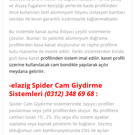
ve düşey fugaların kesiştiği yerlerde baskı profilinden
önce kullanılan özel alüminyum folyolu izolasyon bantları
vasıtası ile kesin garantili sızdırmazlık sağlanmaktadır.
Bu sistemde kanat açma ihtiyacı çeşitli sistemlerle
çözülür. Bunlar; Isı yalıtımlı alüminyum doğrama
profillerden kasa-kanat oluşturulur ve cephe profiline
kutu malzeme ile monte edilir. Farklı sistemlerden biride,
gizli kasa-kaset
profilinden sistem imal edilir, kaset profili
üzerine kullanılacak cam bondikle yapılarak açılır
meydana getirilir.
-elazig Spider Cam Giydirme
Sistemleri
(0312) 348 69 68
:
Spider Cam Giydirme sistemlerinde, taşıyıcı profiller
paslanmaz veya çelik profillerden oluşur. Bu profillere
camları tutan 1’li , 2’li, 3’lü veya 4’lü sistem ayaklar
saplama veya kaynak yönetemi ile bağlanır. Seçmiş
olduğumuz cam kombinasyonunda CNS ile açılan