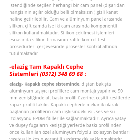
İstendiğinde seçilen herhangi bir cam panel (dışarıdan
hangisinin açılır olduğu belli olmaksızın ) gizli kanat
haline getirilebilir. Cam ve alüminyum panel arasında
silikon, çift camda ise iki cam arasında komponentli
silikon kullanılmaktadır. Silikon çekilmesi işlemleri
esnasında silikon firmasının kalite kontrol test
prosedürleri çerçevesinde prosesler kontrol altında
tutulmaktadır
-elazig Tam Kapaklı Cephe
Sistemleri
(0312) 348 69 68
:
elazig- Kapaklı cephe sisteminde
, dıştan bakışta
alüminyum taşıyıcı profillere cam montajı yapılır ve 50
mm genişliğinde alt baskı profili üzerine, çeşitli kesitlerde
kapak profili takılır. Kapaklı cephede mekanik olarak
bağlanan profillerin cam ilişkisindeki ısı , ses ve su
izolasyonu EPDM fitiller ile sağlanmaktadır. Ayrıca yatay
ve düşey fugaların kesiştiği yerlerde baskı profilinden
önce kullanılan özel alüminyum folyolu izolasyon bantları
vasıtası ile kesin garantili sızdırmazlık sağlanmaktadır.