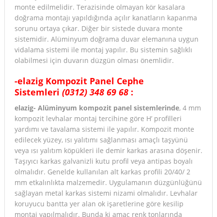
monte edilmelidir. Terazisinde olmayan kör kasalara
doğrama montajı yapıldığında açılır kanatların kapanma
sorunu ortaya çıkar. Diğer bir sistede duvara monte
sistemidir. Alüminyum doğrama duvar elemanına uygun
vidalama sistemi ile montaj yapılır. Bu sistemin sağlıklı
olabilmesi için duvarın düzgün olması önemlidir.
-elazig Kompozit Panel Cephe
Sistemleri
(0312) 348 69 68
:
elazig- Alüminyum kompozit panel sistemlerinde
, 4 mm
kompozit levhalar montaj tercihine göre H’ profilleri
yardımı ve tavalama sistemi ile yapılır. Kompozit monte
edilecek yüzey, ısı yalıtımı sağlanması amaçlı taşyünü
veya ısı yalıtım köpükleri ile demir karkas arasına döşenir.
Taşıyıcı karkas galvanizli kutu profil veya antipas boyalı
olmalıdır. Genelde kullanılan alt karkas profili 20/40/ 2
mm etkalınlıkta malzemedir. Uygulamanın düzgünlüğünü
sağlayan metal karkas sistemi nizami olmalıdır. Levhalar
koruyucu bantta yer alan ok işaretlerine göre kesilip
montaj yapılmalıdır. Bunda ki amaç renk tonlarında