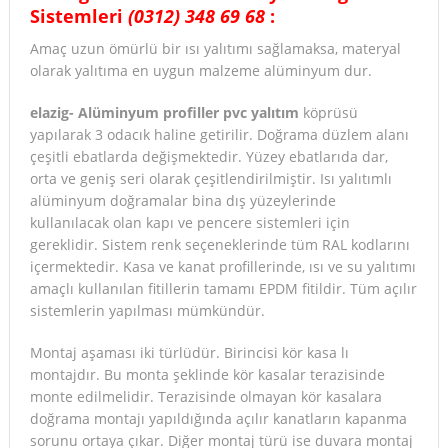
Sistemler
i
(0312) 348 69 68
:
Amaç uzun ömürlü bir ısı yalıtımı sağlamaksa, materyal
olarak yalıtıma en uygun malzeme alüminyum dur.
elazig- Alüminyum profiller pvc yalıtım
köprüsü
yapılarak 3 odacık haline getirilir. Doğrama düzlem alanı
çeşitli ebatlarda değişmektedir. Yüzey ebatlarıda dar,
orta ve geniş seri olarak çeşitlendirilmiştir. Isı yalıtımlı
alüminyum doğramalar bina dış yüzeylerinde
kullanılacak olan kapı ve pencere sistemleri için
gereklidir. Sistem renk seçeneklerinde tüm RAL kodlarını
içermektedir. Kasa ve kanat profillerinde, ısı ve su yalıtımı
amaçlı kullanılan fitillerin tamamı EPDM fitildir. Tüm açılır
sistemlerin yapılması mümkündür.
Montaj aşaması iki türlüdür. Birincisi kör kasa lı
montajdır. Bu monta şeklinde kör kasalar terazisinde
monte edilmelidir. Terazisinde olmayan kör kasalara
doğrama montajı yapıldığında açılır kanatların kapanma
sorunu ortaya çıkar. Diğer montaj türü ise duvara montaj