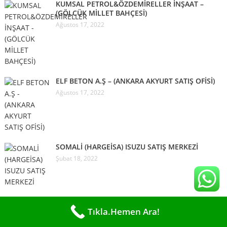
KUMSAL PETROL&ÖZDEMİRELLER İNŞAAT –
(GÖLCÜK MİLLET BAHÇESİ)
Ağustos 17, 2022
ELF BETON A.Ş – (ANKARA AKYURT SATIŞ OFİSİ)
Ağustos 17, 2022
SOMALİ (HARGEİSA) ISUZU SATIŞ MERKEZİ
Şubat 18, 2022
Tıkla.Hemen Ara!
Son Yazılar