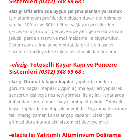
Sistemleri
(0312) 348 69 68
:
elazig- Ofislerimizde uygun çalışma alanları yaratmak
için alüminyum profillerden oluşan duvar tipi bölmeler
yapılır. 100’luk ve 80’lik bölme sağlayan profillerden
çerçeve oluşturulur. Çerçeve yüzeyleri genel olarak cam,
jaluzili perde sistemi ve mdf malzeme ile oluşturulur.
Sistem olarak, imalat ve montaj da pratik olması ve
sökülerek farklı yerlere takılması olanak dahilindedir.
–
elazig-
Fotoselli Kayar Kapı ve Pencere
Sistemleri
(0312) 348 69 68
:
elazig- Otomatik kayar kapılar
, yapılarda modern
görüntü sağlar. Kapılar uygun açılma ayarları yapılarak
sensörün kişi veya nesneyi görmesi ile açılır. Kanatlarda
kullanılan cam temperli veya lamine olmalıdır. Fotoselli
kayar kapılarda montaj çok önemlidir. Doğrama terazinde
takılmadığı zaman kanatlar çap kapanır. Elektriğin
gitmesi durumunda akü sistemleri devreye girer.
-elazig
Isı Yalıtımlı Alüminyum Doğrama