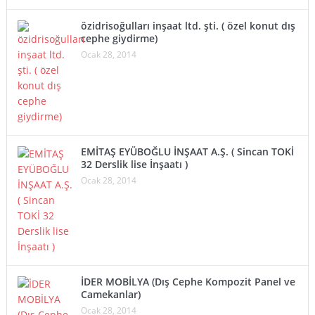
özidrisoğulları inşaat ltd. şti. ( özel konut dış
cephe giydirme)
Ocak 28, 2014
EMİTAŞ EYÜBOĞLU İNŞAAT A.Ş. ( Sincan TOKİ
32 Derslik lise İnşaatı )
Ocak 28, 2014
İDER MOBİLYA (Dış Cephe Kompozit Panel ve
Camekanlar)
Ocak 28, 2014