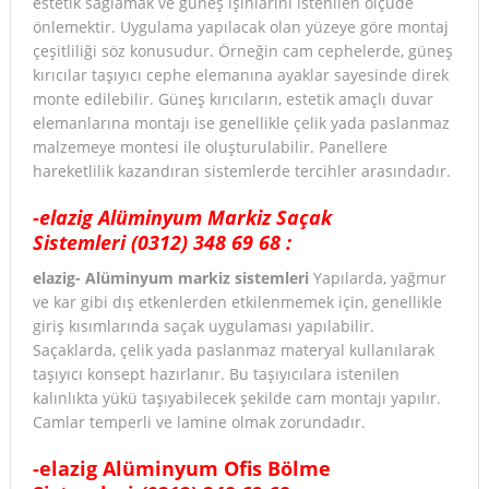
estetik sağlamak ve güneş ışınlarını istenilen ölçüde
önlemektir. Uygulama yapılacak olan yüzeye göre montaj
çeşitliliği söz konusudur. Örneğin cam cephelerde, güneş
kırıcılar taşıyıcı cephe elemanına ayaklar sayesinde direk
monte edilebilir. Güneş kırıcıların, estetik amaçlı duvar
elemanlarına montajı ise genellikle çelik yada paslanmaz
malzemeye montesi ile oluşturulabilir. Panellere
hareketlilik kazandıran sistemlerde tercihler arasındadır.
-elazig Alüminyum Markiz Saçak
Sistemleri
(0312) 348 69 68
:
elazig- Alüminyum markiz sistemleri
Yapılarda, yağmur
ve kar gibi dış etkenlerden etkilenmemek için, genellikle
giriş kısımlarında saçak uygulaması yapılabilir.
Saçaklarda, çelik yada paslanmaz materyal kullanılarak
taşıyıcı konsept hazırlanır. Bu taşıyıcılara istenilen
kalınlıkta yükü taşıyabilecek şekilde cam montajı yapılır.
Camlar temperli ve lamine olmak zorundadır.
-elazig Alüminyum Ofis Bölme