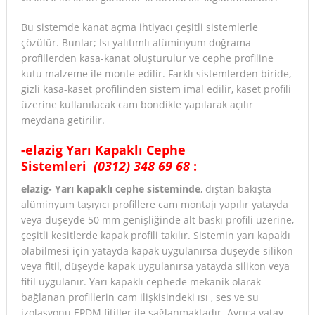
Bu sistemde kanat açma ihtiyacı çeşitli sistemlerle
çözülür. Bunlar; Isı yalıtımlı alüminyum doğrama
profillerden kasa-kanat oluşturulur ve cephe profiline
kutu malzeme ile monte edilir. Farklı sistemlerden biride,
gizli kasa-kaset profilinden sistem imal edilir, kaset profili
üzerine kullanılacak cam bondikle yapılarak açılır
meydana getirilir.
-elazig Yarı Kapaklı Cephe
Sistemleri
(0312) 348 69 68
:
elazig- Yarı kapaklı cephe sisteminde
, dıştan bakışta
alüminyum taşıyıcı profillere cam montajı yapılır yatayda
veya düşeyde 50 mm genişliğinde alt baskı profili üzerine,
çeşitli kesitlerde kapak profili takılır. Sistemin yarı kapaklı
olabilmesi için yatayda kapak uygulanırsa düşeyde silikon
veya fitil, düşeyde kapak uygulanırsa yatayda silikon veya
fitil uygulanır. Yarı kapaklı cephede mekanik olarak
bağlanan profillerin cam ilişkisindeki ısı , ses ve su
izolasyonu EPDM fitiller ile sağlanmaktadır. Ayrıca yatay