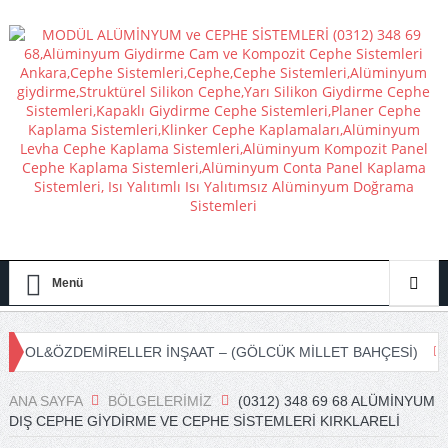
Menü
MİRELLER İNŞAAT – (GÖLCÜK MİLLET BAHÇESİ)
ELF BETON 
ANA SAYFA
BÖLGELERIMIZ
(0312) 348 69 68 ALÜMINYUM
DIŞ CEPHE GIYDIRME VE CEPHE SISTEMLERI KIRKLARELI