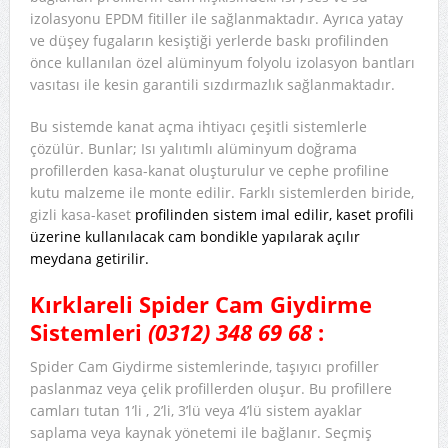
izolasyonu EPDM fitiller ile sağlanmaktadır. Ayrıca yatay
ve düşey fugaların kesiştiği yerlerde baskı profilinden
önce kullanılan özel alüminyum folyolu izolasyon bantları
vasıtası ile kesin garantili sızdırmazlık sağlanmaktadır.
Bu sistemde kanat açma ihtiyacı çeşitli sistemlerle
çözülür. Bunlar; Isı yalıtımlı alüminyum doğrama
profillerden kasa-kanat oluşturulur ve cephe profiline
kutu malzeme ile monte edilir. Farklı sistemlerden biride,
gizli kasa-kaset
profilinden sistem imal edilir, kaset profili
üzerine kullanılacak cam bondikle yapılarak açılır
meydana getirilir.
Kırklareli Spider Cam Giydirme
Sistemleri
(0312) 348 69 68
:
Spider Cam Giydirme sistemlerinde, taşıyıcı profiller
paslanmaz veya çelik profillerden oluşur. Bu profillere
camları tutan 1’li , 2’li, 3’lü veya 4’lü sistem ayaklar
saplama veya kaynak yönetemi ile bağlanır. Seçmiş