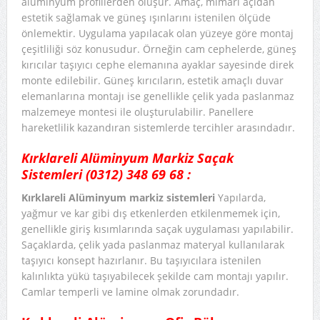
alüminyum profillerden oluşur. Amaç, mimari açıdan
estetik sağlamak ve güneş ışınlarını istenilen ölçüde
önlemektir. Uygulama yapılacak olan yüzeye göre montaj
çeşitliliği söz konusudur. Örneğin cam cephelerde, güneş
kırıcılar taşıyıcı cephe elemanına ayaklar sayesinde direk
monte edilebilir. Güneş kırıcıların, estetik amaçlı duvar
elemanlarına montajı ise genellikle çelik yada paslanmaz
malzemeye montesi ile oluşturulabilir. Panellere
hareketlilik kazandıran sistemlerde tercihler arasındadır.
Kırklareli Alüminyum Markiz Saçak
Sistemleri
(0312) 348 69 68
:
Kırklareli Alüminyum markiz sistemleri
Yapılarda,
yağmur ve kar gibi dış etkenlerden etkilenmemek için,
genellikle giriş kısımlarında saçak uygulaması yapılabilir.
Saçaklarda, çelik yada paslanmaz materyal kullanılarak
taşıyıcı konsept hazırlanır. Bu taşıyıcılara istenilen
kalınlıkta yükü taşıyabilecek şekilde cam montajı yapılır.
Camlar temperli ve lamine olmak zorundadır.