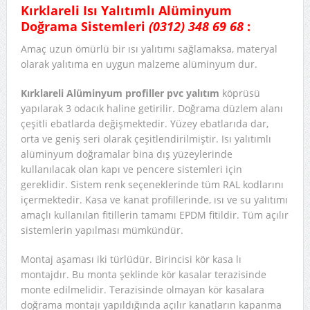
Kırklareli
Isı Yalıtımlı Alüminyum
Doğrama Sistemler
i
(0312) 348 69 68
:
Amaç uzun ömürlü bir ısı yalıtımı sağlamaksa, materyal
olarak yalıtıma en uygun malzeme alüminyum dur.
Kırklareli Alüminyum profiller pvc yalıtım
köprüsü
yapılarak 3 odacık haline getirilir. Doğrama düzlem alanı
çeşitli ebatlarda değişmektedir. Yüzey ebatlarıda dar,
orta ve geniş seri olarak çeşitlendirilmiştir. Isı yalıtımlı
alüminyum doğramalar bina dış yüzeylerinde
kullanılacak olan kapı ve pencere sistemleri için
gereklidir. Sistem renk seçeneklerinde tüm RAL kodlarını
içermektedir. Kasa ve kanat profillerinde, ısı ve su yalıtımı
amaçlı kullanılan fitillerin tamamı EPDM fitildir. Tüm açılır
sistemlerin yapılması mümkündür.
Montaj aşaması iki türlüdür. Birincisi kör kasa lı
montajdır. Bu monta şeklinde kör kasalar terazisinde
monte edilmelidir. Terazisinde olmayan kör kasalara
doğrama montajı yapıldığında açılır kanatların kapanma