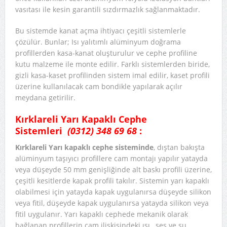
vasıtası ile kesin garantili sızdırmazlık sağlanmaktadır.
Bu sistemde kanat açma ihtiyacı çeşitli sistemlerle
çözülür. Bunlar; Isı yalıtımlı alüminyum doğrama
profillerden kasa-kanat oluşturulur ve cephe profiline
kutu malzeme ile monte edilir. Farklı sistemlerden biride,
gizli kasa-kaset profilinden sistem imal edilir, kaset profili
üzerine kullanılacak cam bondikle yapılarak açılır
meydana getirilir.
Kırklareli Yarı Kapaklı Cephe
Sistemleri
(0312) 348 69 68
:
Kırklareli Yarı kapaklı cephe sisteminde
, dıştan bakışta
alüminyum taşıyıcı profillere cam montajı yapılır yatayda
veya düşeyde 50 mm genişliğinde alt baskı profili üzerine,
çeşitli kesitlerde kapak profili takılır. Sistemin yarı kapaklı
olabilmesi için yatayda kapak uygulanırsa düşeyde silikon
veya fitil, düşeyde kapak uygulanırsa yatayda silikon veya
fitil uygulanır. Yarı kapaklı cephede mekanik olarak
bağlanan profillerin cam ilişkisindeki ısı , ses ve su