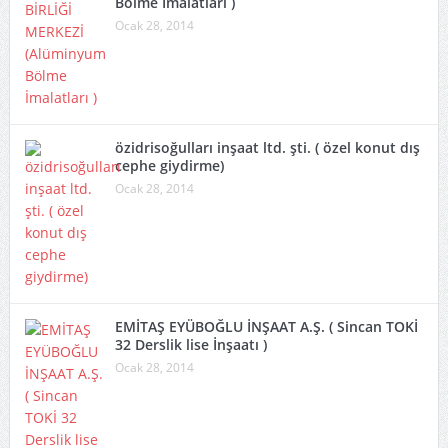
Bölme İmalatları )
Ocak 28, 2014
özidrisoğulları inşaat ltd. şti. ( özel konut dış
cephe giydirme)
Ocak 28, 2014
EMİTAŞ EYÜBOĞLU İNŞAAT A.Ş. ( Sincan TOKİ
32 Derslik lise İnşaatı )
Ocak 28, 2014