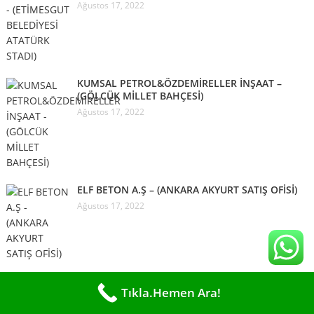
Ağustos 17, 2022
KUMSAL PETROL&ÖZDEMİRELLER İNŞAAT –
(GÖLCÜK MİLLET BAHÇESİ)
Ağustos 17, 2022
ELF BETON A.Ş – (ANKARA AKYURT SATIŞ OFİSİ)
Ağustos 17, 2022
SOMALİ (HARGEİSA) ISUZU SATIŞ MERKEZİ
Tıkla.Hemen Ara!
Şubat 18, 2022