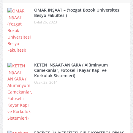
OMAR İNŞAAT – (Yozgat Bozok Üniversitesi
Besyo Fakültesi)
Eylül 26, 2023
KETEN İNŞAAT-ANKARA ( Alüminyum
Camekanlar, Fotoselli Kayar Kapı ve
Korkuluk Sistemleri)
Ocak 28, 2014
ERCİYES ÜNİVERSİTESİ GİRİŞ KONTROL BİNASI