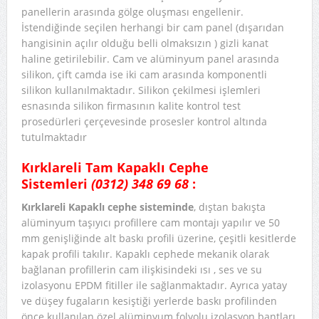
panellerin arasında gölge oluşması engellenir.
İstendiğinde seçilen herhangi bir cam panel (dışarıdan
hangisinin açılır olduğu belli olmaksızın ) gizli kanat
haline getirilebilir. Cam ve alüminyum panel arasında
silikon, çift camda ise iki cam arasında komponentli
silikon kullanılmaktadır. Silikon çekilmesi işlemleri
esnasında silikon firmasının kalite kontrol test
prosedürleri çerçevesinde prosesler kontrol altında
tutulmaktadır
Kırklareli Tam Kapaklı Cephe
Sistemleri
(0312) 348 69 68
:
Kırklareli Kapaklı cephe sisteminde
, dıştan bakışta
alüminyum taşıyıcı profillere cam montajı yapılır ve 50
mm genişliğinde alt baskı profili üzerine, çeşitli kesitlerde
kapak profili takılır. Kapaklı cephede mekanik olarak
bağlanan profillerin cam ilişkisindeki ısı , ses ve su
izolasyonu EPDM fitiller ile sağlanmaktadır. Ayrıca yatay
ve düşey fugaların kesiştiği yerlerde baskı profilinden
önce kullanılan özel alüminyum folyolu izolasyon bantları