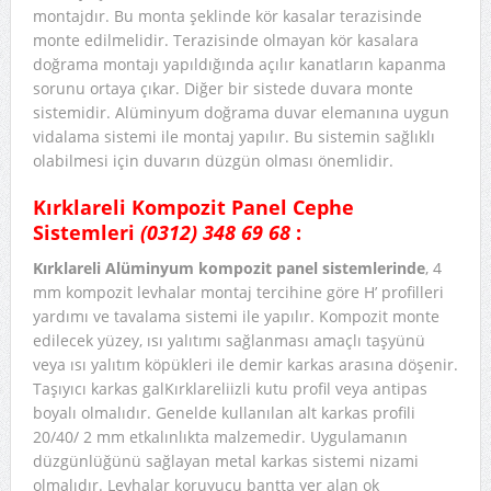
montajdır. Bu monta şeklinde kör kasalar terazisinde
monte edilmelidir. Terazisinde olmayan kör kasalara
doğrama montajı yapıldığında açılır kanatların kapanma
sorunu ortaya çıkar. Diğer bir sistede duvara monte
sistemidir. Alüminyum doğrama duvar elemanına uygun
vidalama sistemi ile montaj yapılır. Bu sistemin sağlıklı
olabilmesi için duvarın düzgün olması önemlidir.
Kırklareli Kompozit Panel Cephe
Sistemleri
(0312) 348 69 68
:
Kırklareli Alüminyum kompozit panel sistemlerinde
, 4
mm kompozit levhalar montaj tercihine göre H’ profilleri
yardımı ve tavalama sistemi ile yapılır. Kompozit monte
edilecek yüzey, ısı yalıtımı sağlanması amaçlı taşyünü
veya ısı yalıtım köpükleri ile demir karkas arasına döşenir.
Taşıyıcı karkas galKırklareliizli kutu profil veya antipas
boyalı olmalıdır. Genelde kullanılan alt karkas profili
20/40/ 2 mm etkalınlıkta malzemedir. Uygulamanın
düzgünlüğünü sağlayan metal karkas sistemi nizami
olmalıdır. Levhalar koruyucu bantta yer alan ok