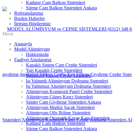
Katlanır Cam Balkon Sistemleri
Sürme Cam Balkon Sistemleri Ankara
Referanslarımız
Bizden Haberler
İletişim Bilgilerimiz
Menü
Anasayfa
Modül Alüminyum
Hakkımızda
Faaliyet Alanlarımız
Kapaklı Sistem Cam Cephe Sistemleri
Yarı Kapaklı Cephe Sistemleri
Strüktürel Silikon Cephe Sistemleri
Isı Yalıtımlı Alüminyum Doğrama Sistemleri
Isı Yalıtımsız Aluminyum Doğrama Sistemleri
Alüminyum Kompozit Panel Cephe Sistemleri
Alüminyum Güneş Kırıcı Sistemleri
Spider Cam Giydirme Sistemleri Ankara
Alüminyum Markiz Saçak Sistemleri
Alüminyum Ofis Bölme Sistemleri
Alüminyum Otomatik Kayar Kapı Sistemleri
Katlanır Cam Balkon Sistemleri
Sürme Cam Balkon Sistemleri Ankara