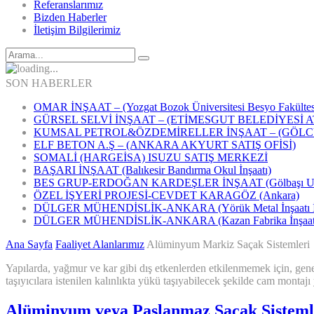
Referanslarımız
Bizden Haberler
İletişim Bilgilerimiz
SON HABERLER
OMAR İNŞAAT – (Yozgat Bozok Üniversitesi Besyo Fakültes
GÜRSEL SELVİ İNŞAAT – (ETİMESGUT BELEDİYESİ 
KUMSAL PETROL&ÖZDEMİRELLER İNŞAAT – (GÖLC
ELF BETON A.Ş – (ANKARA AKYURT SATIŞ OFİSİ)
SOMALİ (HARGEİSA) ISUZU SATIŞ MERKEZİ
BAŞARI İNŞAAT (Balıkesir Bandırma Okul İnşaatı)
BES GRUP-ERDOĞAN KARDEŞLER İNŞAAT (Gölbaşı Uluslarara
ÖZEL İŞYERİ PROJESİ-CEVDET KARAGÖZ (Ankara)
DÜLGER MÜHENDİSLİK-ANKARA (Yörük Metal İnşaatı İd
DÜLGER MÜHENDİSLİK-ANKARA (Kazan Fabrika İnşaatı İ
Ana Sayfa
Faaliyet Alanlarımız
Alüminyum Markiz Saçak Sistemleri
Yapılarda, yağmur ve kar gibi dış etkenlerden etkilenmemek için, genel
taşıyıcılara istenilen kalınlıkta yükü taşıyabilecek şekilde cam montaj
Alüminyum veya Paslanmaz Saçak Sisteml