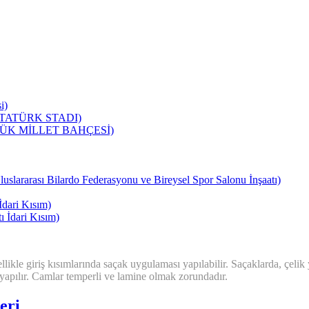
i)
ATATÜRK STADI)
ÜK MİLLET BAHÇESİ)
sı Bilardo Federasyonu ve Bireysel Spor Salonu İnşaatı)
ari Kısım)
dari Kısım)
likle giriş kısımlarında saçak uygulaması yapılabilir. Saçaklarda, çelik
ı yapılır. Camlar temperli ve lamine olmak zorundadır.
eri