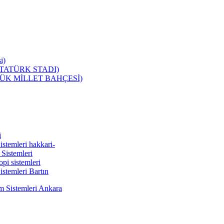
i)
ATATÜRK STADI)
ÜK MİLLET BAHÇESİ)
i
temleri hakkari-
Sistemleri
i sistemleri
stemleri Bartın
 Sistemleri Ankara