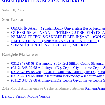
SOMALİ (HARGEİSA) ISUZU SATIŞ MERKEZİ
Şubat 18, 2022
Son Yazılar
OMAR İNŞAAT – (Yozgat Bozok Üniversitesi Besyo Fakültes
GÜRSEL SELVİ İNŞAAT – (ETİMESGUT BELEDİYESİ 
KUMSAL PETROL&ÖZDEMİRELLER İNŞAAT – (GÖLC
ELF BETON A.Ş – (ANKARA AKYURT SATIŞ OFİSİ)
SOMALİ (HARGEİSA) ISUZU SATIŞ MERKEZİ
Rastgele Makaleler
0312 348 69 68 Kastamonu Strüktürel Silikon Cephe Sistemler
(0312) 348 69 68 Alüminyum Dış Cephe Giydirme ve Cephe Sis
0312 348 69 68 Zonguldak Isı Yalıtımsız Alüminyum Doğrama 
0312 348 69 68 Bitlis Alüminyum markiz-saçak-sundurma-kanop
(0312) 348 69 68 Alüminyum Dış Cephe Giydirme ve Cephe Si
2012 Modül Alüminyum ve Cephe Giydirme Sistemleri
Kamera Alarm
Desktop Version
Mobile Version