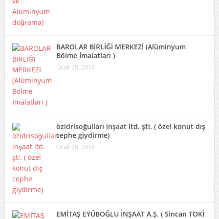
BAROLAR BİRLİĞİ MERKEZİ (Alüminyum
Bölme İmalatları )
Ocak 28, 2014
özidrisoğulları inşaat ltd. şti. ( özel konut dış
cephe giydirme)
Ocak 28, 2014
EMİTAŞ EYÜBOĞLU İNŞAAT A.Ş. ( Sincan TOKİ