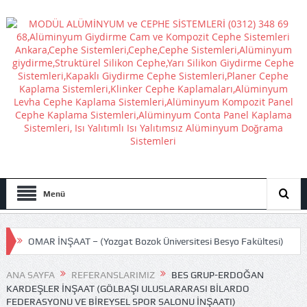
Menü
OMAR İNŞAAT – (Yozgat Bozok Üniversitesi Besyo Fakültesi)
GÜRSEL SELVİ İNŞAAT – (ETİMESGUT BELEDİYESİ ATATÜRK
ANA SAYFA
REFERANSLARIMIZ
BES GRUP-ERDOĞAN
KARDEŞLER İNŞAAT (GÖLBAŞI ULUSLARARASI BILARDO
STADI)
FEDERASYONU VE BIREYSEL SPOR SALONU İNŞAATI)