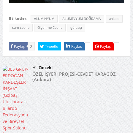
Etiketler:
ALÜMİNYUM
ALÜMİNYUM DOĞRAMA
ankara
cam cephe
Giydirme Cephe
gölbaşı
Paylaş
Tweetle
Paylaş
Paylaş
0
Önceki
ÖZEL İŞYERİ PROJESİ-CEVDET KARAGÖZ
(Ankara)