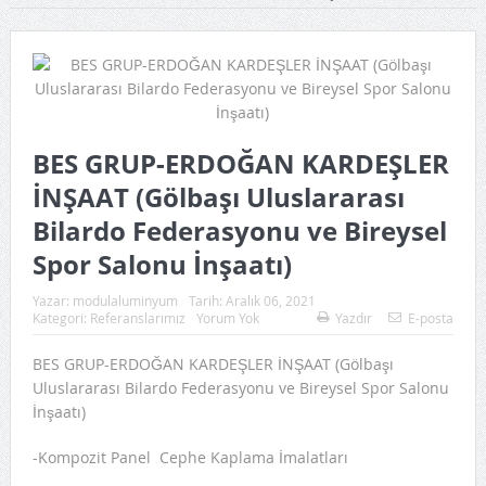
KUMSAL PETROL&ÖZDEMİRELLER İNŞAAT – (GÖLCÜK
MİLLET BAHÇESİ)
ELF BETON A.Ş – (ANKARA AKYURT SATIŞ OFİSİ)
SOMALİ (HARGEİSA) ISUZU SATIŞ MERKEZİ
BES GRUP-ERDOĞAN KARDEŞLER
BAŞARI İNŞAAT (Balıkesir Bandırma Okul İnşaatı)
İNŞAAT (Gölbaşı Uluslararası
Bilardo Federasyonu ve Bireysel
BES GRUP-ERDOĞAN KARDEŞLER İNŞAAT (Gölbaşı
Spor Salonu İnşaatı)
Uluslararası Bilardo Federasyonu ve Bireysel Spor Salonu
Yazar:
modulaluminyum
Tarih:
Aralık 06, 2021
İnşaatı)
Kategori:
Referanslarımız
Yorum Yok
Yazdır
E-posta
ÖZEL İŞYERİ PROJESİ-CEVDET KARAGÖZ (Ankara)
BES GRUP-ERDOĞAN KARDEŞLER İNŞAAT (Gölbaşı
Uluslararası Bilardo Federasyonu ve Bireysel Spor Salonu
DÜLGER MÜHENDİSLİK-ANKARA (Yörük Metal İnşaatı İdari
İnşaatı)
Kısım)
-Kompozit Panel Cephe Kaplama İmalatları
DÜLGER MÜHENDİSLİK-ANKARA (Kazan Fabrika İnşaatı