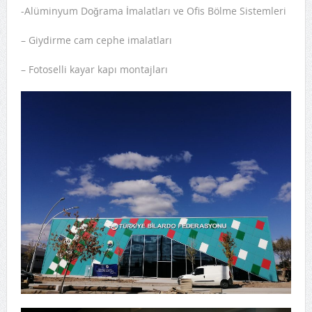
-Alüminyum Doğrama İmalatları ve Ofis Bölme Sistemleri
İdari Kısım)
– Giydirme cam cephe imalatları
– Fotoselli kayar kapı montajları