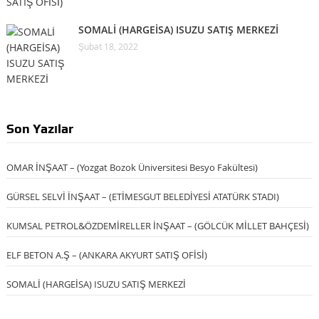
SOMALİ (HARGEİSA) ISUZU SATIŞ MERKEZİ
Şubat 18, 2022
Son Yazılar
OMAR İNŞAAT – (Yozgat Bozok Üniversitesi Besyo Fakültesi)
GÜRSEL SELVİ İNŞAAT – (ETİMESGUT BELEDİYESİ ATATÜRK STADI)
KUMSAL PETROL&ÖZDEMİRELLER İNŞAAT – (GÖLCÜK MİLLET BAHÇESİ)
ELF BETON A.Ş – (ANKARA AKYURT SATIŞ OFİSİ)
SOMALİ (HARGEİSA) ISUZU SATIŞ MERKEZİ