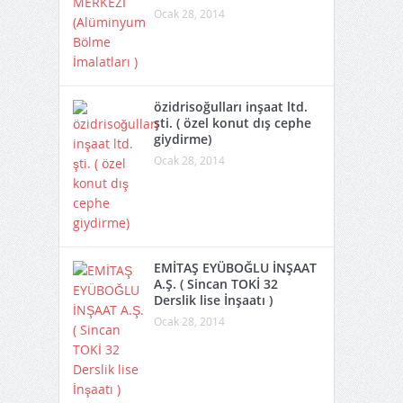
Ocak 28, 2014
özidrisoğulları inşaat ltd.
şti. ( özel konut dış cephe
giydirme)
Ocak 28, 2014
EMİTAŞ EYÜBOĞLU İNŞAAT
A.Ş. ( Sincan TOKİ 32
Derslik lise İnşaatı )
Ocak 28, 2014