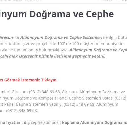
üminyum Doğrama ve Cephe
iresun-
ta
Alüminyum Doğrama ve
Cephe Sistemleri
ile ilgili büt
ğımız bütün işler ve projelerde 100′ de 100 müşteri memnuniyetini
ın akı ile tamamlamış bulunmaktayız.
Alüminyum Doğrama ve
Cep
çalışmak isterseniz bizimle iletişime geçmeniz yeterli.
ızı Görmek isterseniz Tıklayın.
leri Giresun- (0312) 348 69 68, Giresun- Alüminyum Doğrama ve
üminyum Doğrama ve Kompozit Panel Cephe Sistemleri ustası (0312)
 Panel Cephe Sistemleri yapılışı (0312) 348 69 68, Alüminyum
- (0312) 348 69 68,
a fiyatları,
dış
cephe kompozit
kaplama Alüminyum Doğrama na