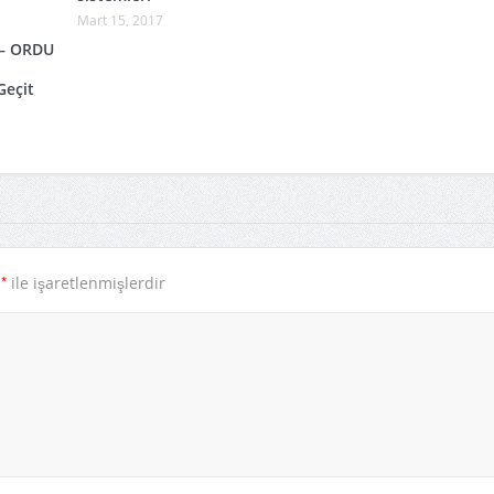
Mart 15, 2017
– ORDU
Geçit
*
r
ile işaretlenmişlerdir