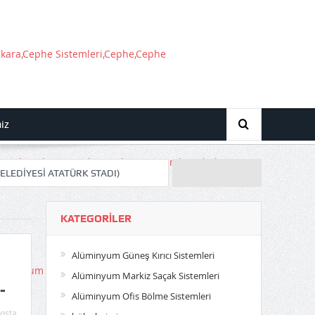
miz
ELEDİYESİ ATATÜRK STADI)
 AKYURT SATIŞ OFİSİ)
KATEGORILER
nu İnşaatı)
Alüminyum Güneş Kırıcı Sistemleri
Alüminyum Markiz Saçak Sistemleri
atı İdari Kısım)
-
Alüminyum Ofis Bölme Sistemleri
osta