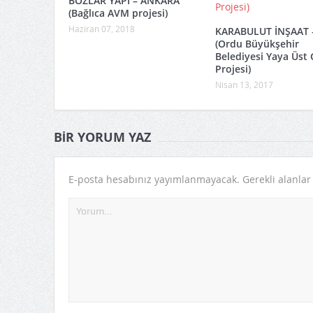
BOZLAR YAPI – ANKARA
(Bağlıca AVM projesi)
Haziran 07, 2018
KARABULUT İNŞAAT 
(Ordu Büyükşehir
Belediyesi Yaya Üst 
Projesi)
Nisan 13, 2017
BIR YORUM YAZ
E-posta hesabınız yayımlanmayacak.
Gerekli alanla