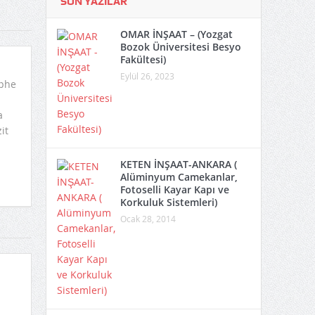
SON YAZILAR
OMAR İNŞAAT – (Yozgat
Bozok Üniversitesi Besyo
Fakültesi)
Eylül 26, 2023
phe
a
it
KETEN İNŞAAT-ANKARA (
Alüminyum Camekanlar,
Fotoselli Kayar Kapı ve
Korkuluk Sistemleri)
Ocak 28, 2014