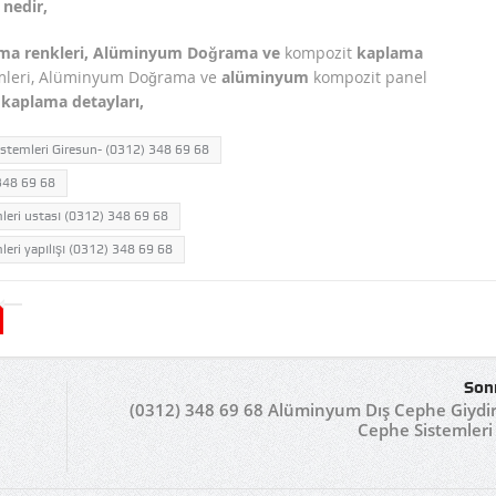
nedir,
ma renkleri, Alüminyum Doğrama ve
kompozit
kaplama
mleri, Alüminyum Doğrama ve
alüminyum
kompozit panel
e
kaplama detayları,
temleri Giresun- (0312) 348 69 68
348 69 68
eri ustası (0312) 348 69 68
ri yapılışı (0312) 348 69 68
Son
(0312) 348 69 68 Alüminyum Dış Cephe Giydi
Cephe Sistemleri