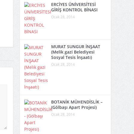
ERCİYES ÜNİVERSİTESİ
GİRİŞ KONTROL BİNASI
Ocak 28, 2014
MURAT SUNGUR İNŞAAT
(Melik gazi Belediyesi
Sosyal Tesis İnşaatı)
Ocak 28, 2014
BOTANİK MÜHENDİSLİK –
(Gölbaşı Apart Projesi)
Ocak 28, 2014