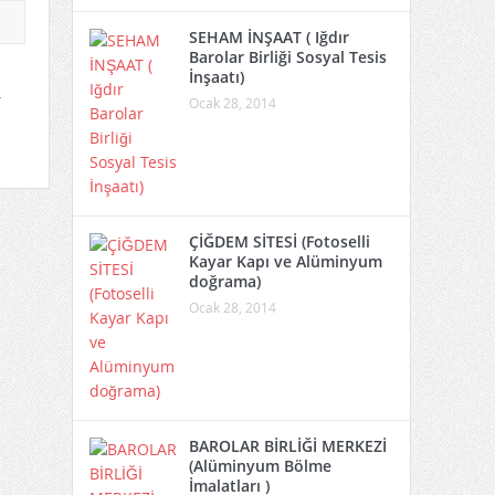
SEHAM İNŞAAT ( Iğdır
Barolar Birliği Sosyal Tesis
İnşaatı)
.
Ocak 28, 2014
ÇİĞDEM SİTESİ (Fotoselli
Kayar Kapı ve Alüminyum
doğrama)
Ocak 28, 2014
BAROLAR BİRLİĞİ MERKEZİ
(Alüminyum Bölme
İmalatları )