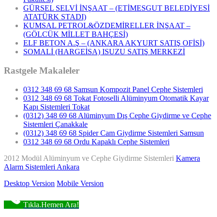
GÜRSEL SELVİ İNŞAAT – (ETİMESGUT BELEDİYESİ
ATATÜRK STADI)
KUMSAL PETROL&ÖZDEMİRELLER İNŞAAT –
(GÖLCÜK MİLLET BAHÇESİ)
ELF BETON A.Ş – (ANKARA AKYURT SATIŞ OFİSİ)
SOMALİ (HARGEİSA) ISUZU SATIŞ MERKEZİ
Rastgele Makaleler
0312 348 69 68 Samsun Kompozit Panel Cephe Sistemleri
0312 348 69 68 Tokat Fotoselli Alüminyum Otomatik Kayar
Kapı Sistemleri Tokat
(0312) 348 69 68 Alüminyum Dış Cephe Giydirme ve Cephe
Sistemleri Çanakkale
(0312) 348 69 68 Spider Cam Giydirme Sistemleri Samsun
0312 348 69 68 Ordu Kapaklı Cephe Sistemleri
2012 Modül Alüminyum ve Cephe Giydirme Sistemleri
Kamera
Alarm Sistemleri Ankara
Desktop Version
Mobile Version
Tıkla.Hemen Ara!