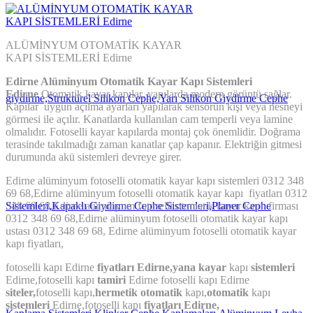
ALÜMİNYUM OTOMATİK KAYAR
KAPI SİSTEMLERİ Edirne
Edirne Alüminyum Otomatik Kayar Kapı Sistemleri
Edirne
Otomatik kayar kapılar, yapılarda modern görüntü sağlar.
Kapılar uygun açılma ayarları yapılarak sensörün kişi veya nesneyi
görmesi ile açılır. Kanatlarda kullanılan cam temperli veya lamine
olmalıdır. Fotoselli kayar kapılarda montaj çok önemlidir. Doğrama
terasinde takılmadığı zaman kanatlar çap kapanır. Elektriğin gitmesi
durumunda akü sistemleri devreye girer.
Edirne alüminyum fotoselli otomatik kayar kapı sistemleri 0312 348
69 68,Edirne alüminyum fotoselli otomatik kayar kapı fiyatları 0312
348 69 68,Edirne alüminyum fotoselli otomatik kayar kapı firması
0312 348 69 68,Edirne alüminyum fotoselli otomatik kayar kapı
ustası 0312 348 69 68, Edirne alüminyum fotoselli otomatik kayar
kapı fiyatları,
fotoselli kapı Edirne
fiyatları Edirne,
yana kayar
kapı
sistemleri
Edirne,fotoselli kapı
tamiri
Edirne fotoselli kapı Edirne
siteler,
fotoselli kapı,
hermetik otomatik
kapı,
otomatik
kapı
sistemleri
Edirne,fotoselli kapı
fiyatları Edirne,