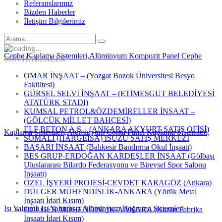
Referanslarımız
Bizden Haberler
İletişim Bilgilerimiz
SON HABERLER
OMAR İNŞAAT – (Yozgat Bozok Üniversitesi Besyo
Fakültesi)
GÜRSEL SELVİ İNŞAAT – (ETİMESGUT BELEDİYESİ
ATATÜRK STADI)
KUMSAL PETROL&ÖZDEMİRELLER İNŞAAT –
(GÖLCÜK MİLLET BAHÇESİ)
ELF BETON A.Ş – (ANKARA AKYURT SATIŞ OFİSİ)
SOMALİ (HARGEİSA) ISUZU SATIŞ MERKEZİ
BAŞARI İNŞAAT (Balıkesir Bandırma Okul İnşaatı)
BES GRUP-ERDOĞAN KARDEŞLER İNŞAAT (Gölbaşı
Uluslararası Bilardo Federasyonu ve Bireysel Spor Salonu
İnşaatı)
ÖZEL İŞYERİ PROJESİ-CEVDET KARAGÖZ (Ankara)
DÜLGER MÜHENDİSLİK-ANKARA (Yörük Metal
İnşaatı İdari Kısım)
DÜLGER MÜHENDİSLİK-ANKARA (Kazan Fabrika
İnşaatı İdari Kısım)