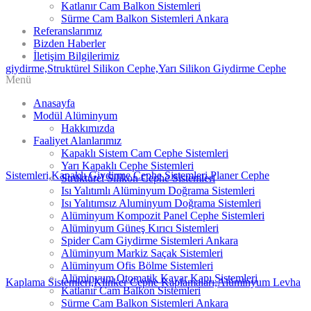
Katlanır Cam Balkon Sistemleri
Sürme Cam Balkon Sistemleri Ankara
Referanslarımız
Bizden Haberler
İletişim Bilgilerimiz
Menü
Anasayfa
Modül Alüminyum
Hakkımızda
Faaliyet Alanlarımız
Kapaklı Sistem Cam Cephe Sistemleri
Yarı Kapaklı Cephe Sistemleri
Strüktürel Silikon Cephe Sistemleri
Isı Yalıtımlı Alüminyum Doğrama Sistemleri
Isı Yalıtımsız Aluminyum Doğrama Sistemleri
Alüminyum Kompozit Panel Cephe Sistemleri
Alüminyum Güneş Kırıcı Sistemleri
Spider Cam Giydirme Sistemleri Ankara
Alüminyum Markiz Saçak Sistemleri
Alüminyum Ofis Bölme Sistemleri
Alüminyum Otomatik Kayar Kapı Sistemleri
Katlanır Cam Balkon Sistemleri
Sürme Cam Balkon Sistemleri Ankara