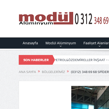
Anasayfa
Modül Alüminyum
Faaliyet Alanla
 STADI)
KUMSAL PETROL&ÖZDEMİRELLER İNŞAAT – (GÖLCÜK MİLL
SON HABERLER
ANA SAYFA
BÖLGELERIMIZ
(0312) 348 69 68 SPID