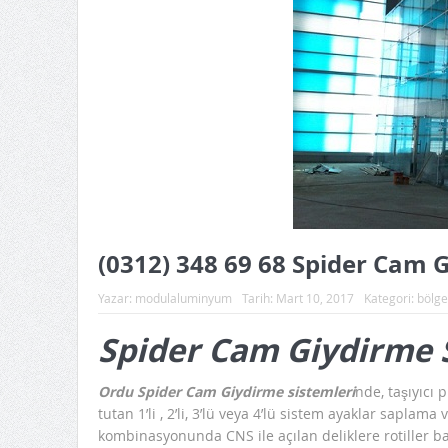
(0312) 348 69 68 Spider Cam 
Yazar:
modulaluminyum
Tarih:
Mart 10, 2017
Kategori:
bölge
Spider Cam Giydirme 
Ordu Spider Cam Giydirme sistemleri
nde, taşıyıcı 
tutan 1’li , 2’li, 3’lü veya 4’lü sistem ayaklar sapl
kombinasyonunda CNS ile açılan deliklere rotiller b