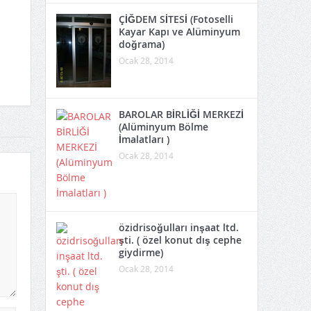
ÇİĞDEM SİTESİ (Fotoselli
Kayar Kapı ve Alüminyum
doğrama)
Ocak 28, 2014
BAROLAR BİRLİĞİ MERKEZİ
(Alüminyum Bölme
İmalatları )
Ocak 28, 2014
özidrisoğulları inşaat ltd.
şti. ( özel konut dış cephe
giydirme)
Ocak 28, 2014