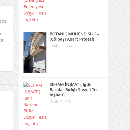
phe
BOTANİK MÜHENDİSLİK –
a
(Gölbaşı Apart Projesi)
it
Ocak 28, 2014
SEHAM İNŞAAT ( Iğdır
Barolar Birliği Sosyal Tesis
İnşaatı)
Ocak 28, 2014