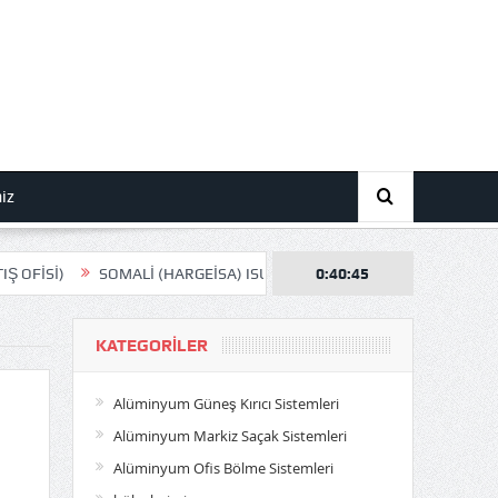
miz
SOMALİ (HARGEİSA) ISUZU SATIŞ MERKEZİ
0:40:46
BAŞARI İNŞAAT (Balıkes
KATEGORILER
Alüminyum Güneş Kırıcı Sistemleri
Alüminyum Markiz Saçak Sistemleri
Alüminyum Ofis Bölme Sistemleri