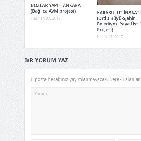
BOZLAR YAPI – ANKARA
(Bağlıca AVM projesi)
KARABULUT İNŞAAT 
(Ordu Büyükşehir
Haziran 07, 2018
Belediyesi Yaya Üst 
Projesi)
Nisan 13, 2017
BIR YORUM YAZ
E-posta hesabınız yayımlanmayacak.
Gerekli alanla