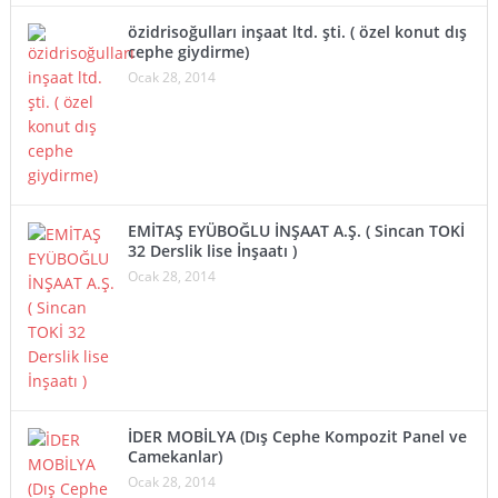
özidrisoğulları inşaat ltd. şti. ( özel konut dış
cephe giydirme)
Ocak 28, 2014
EMİTAŞ EYÜBOĞLU İNŞAAT A.Ş. ( Sincan TOKİ
32 Derslik lise İnşaatı )
Ocak 28, 2014
İDER MOBİLYA (Dış Cephe Kompozit Panel ve
Camekanlar)
Ocak 28, 2014