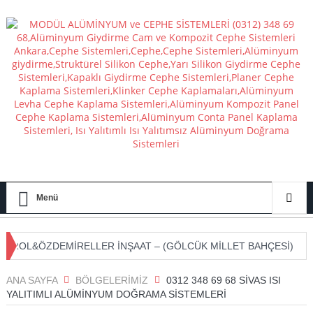
Menü
&ÖZDEMİRELLER İNŞAAT – (GÖLCÜK MİLLET BAHÇESİ)
ELF B
ANA SAYFA
BÖLGELERIMIZ
0312 348 69 68 SIVAS ISI
YALITIMLI ALÜMINYUM DOĞRAMA SISTEMLERI