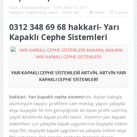
SOMALİ (HARGEİSA) ISUZU SATIŞ MERKEZİ
Yazar:
modulaluminyum
Tarih:
Mart 15, 2017
Kategori:
bölgelerimiz
,
Genel
Yorum Yok
Yazdır
E-posta
BAŞARI İNŞAAT (Balıkesir Bandırma Okul İnşaatı)
0312 348 69 68 hakkari- Yarı
BES GRUP-ERDOĞAN KARDEŞLER İNŞAAT (Gölbaşı
Kapaklı Cephe Sistemleri
Uluslararası Bilardo Federasyonu ve Bireysel Spor Salonu
İnşaatı)
ÖZEL İŞYERİ PROJESİ-CEVDET KARAGÖZ (Ankara)
DÜLGER MÜHENDİSLİK-ANKARA (Yörük Metal İnşaatı İdari
YARI KAPAKLI CEPHE SİSTEMLERİ ARTVİN, ARTVİN YARI
KAPAKLI CEPHE SİSTEMLERİ
Kısım)
DÜLGER MÜHENDİSLİK-ANKARA (Kazan Fabrika İnşaatı
hakkari- Yarı kapaklı cephe sistemi
nde, dıştan bakışta
alüminyum taşıyıcı profillere cam montajı yapılır yatayda
İdari Kısım)
veya düşeyde 50 mm genişliğinde alt baskı profili üzerine,
çeşitli kesitlerde kapak profili takılır. Sistemin yarı kapaklı
olabilmesi için yatayda kapak uygulanırsa düşeyde silikon
veya fitil, düşeyde kapak uygulanırsa yatayda silikon veya