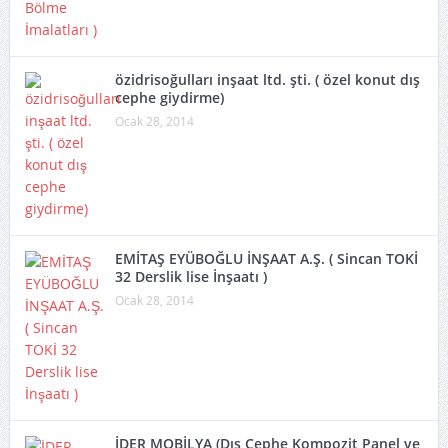
özidrisoğulları inşaat ltd. şti. ( özel konut dış
cephe giydirme)
Ocak 28, 2014
EMİTAŞ EYÜBOĞLU İNŞAAT A.Ş. ( Sincan TOKİ
32 Derslik lise İnşaatı )
Ocak 28, 2014
İDER MOBİLYA (Dış Cephe Kompozit Panel ve