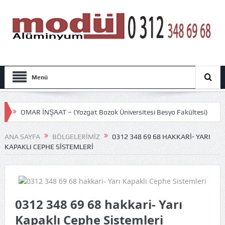
Menü
OMAR İNŞAAT – (Yozgat Bozok Üniversitesi Besyo Fakültesi)
GÜRSEL SELVİ İNŞAAT – (ETİMESGUT BELEDİYESİ ATATÜRK
ANA SAYFA
BÖLGELERIMIZ
0312 348 69 68 HAKKARI- YARI
KAPAKLI CEPHE SISTEMLERI
STADI)
KUMSAL PETROL&ÖZDEMİRELLER İNŞAAT – (GÖLCÜK
MİLLET BAHÇESİ)
0312 348 69 68 hakkari- Yarı
ELF BETON A.Ş – (ANKARA AKYURT SATIŞ OFİSİ)
Kapaklı Cephe Sistemleri