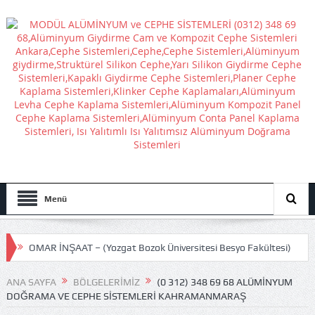
Menü
OMAR İNŞAAT – (Yozgat Bozok Üniversitesi Besyo Fakültesi)
GÜRSEL SELVİ İNŞAAT – (ETİMESGUT BELEDİYESİ ATATÜRK
ANA SAYFA
BÖLGELERIMIZ
(0 312) 348 69 68 ALÜMINYUM
DOĞRAMA VE CEPHE SISTEMLERI KAHRAMANMARAŞ
STADI)