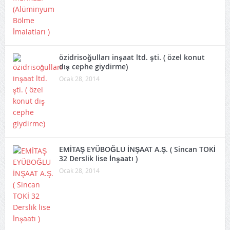
özidrisoğulları inşaat ltd. şti. ( özel konut
dış cephe giydirme)
Ocak 28, 2014
EMİTAŞ EYÜBOĞLU İNŞAAT A.Ş. ( Sincan TOKİ
32 Derslik lise İnşaatı )
Ocak 28, 2014