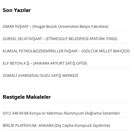
Son Yazılar
OMAR İNŞAAT – (Yozgat Bozok Üniversitesi Besyo Fakültesi)
GÜRSEL SELVİ İNŞAAT – (ETİMESGUT BELEDİYESİ ATATÜRK STADI)
KUMSAL PETROL&ÖZDEMİRELLER İNŞAAT – (GÖLCÜK MİLLET BAHÇESİ)
ELF BETON A.Ş – (ANKARA AKYURT SATIŞ OFİSİ)
SOMALİ (HARGEİSA) ISUZU SATIŞ MERKEZİ
Rastgele Makaleler
0312 348 69 68 Konya Isı Yalıtımsız Alüminyum Doğrama Sistemleri
BİRLİK PLATİNYUM -ANKARA (Dış Cephe Kompozit Giydirme)