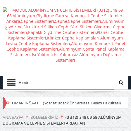
Menü
OMAR İNŞAAT – (Yozgat Bozok Üniversitesi Besyo Fakültesi)
GÜRSEL SELVİ İNŞAAT – (ETİMESGUT BELEDİYESİ ATATÜRK
ANA SAYFA
BÖLGELERIMIZ
(0 312) 348 69 68 ALÜMINYUM
DOĞRAMA VE CEPHE SISTEMLERI ARDAHAN
STADI)