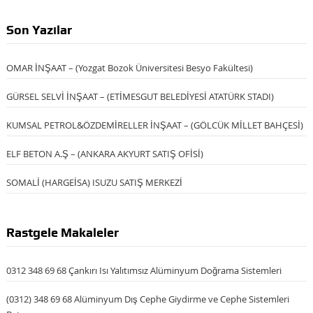
Son Yazılar
OMAR İNŞAAT – (Yozgat Bozok Üniversitesi Besyo Fakültesi)
GÜRSEL SELVİ İNŞAAT – (ETİMESGUT BELEDİYESİ ATATÜRK STADI)
KUMSAL PETROL&ÖZDEMİRELLER İNŞAAT – (GÖLCÜK MİLLET BAHÇESİ)
ELF BETON A.Ş – (ANKARA AKYURT SATIŞ OFİSİ)
SOMALİ (HARGEİSA) ISUZU SATIŞ MERKEZİ
Rastgele Makaleler
0312 348 69 68 Çankırı Isı Yalıtımsız Alüminyum Doğrama Sistemleri
(0312) 348 69 68 Alüminyum Dış Cephe Giydirme ve Cephe Sistemleri