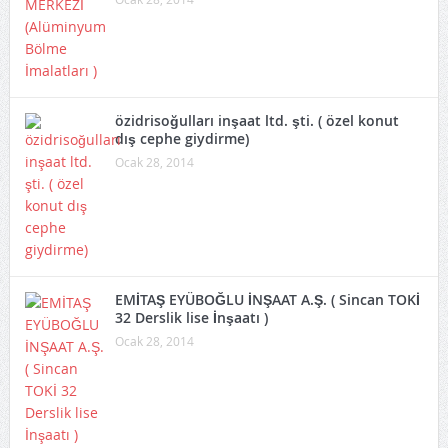
özidrisoğulları inşaat ltd. şti. ( özel konut
dış cephe giydirme)
Ocak 28, 2014
EMİTAŞ EYÜBOĞLU İNŞAAT A.Ş. ( Sincan TOKİ
32 Derslik lise İnşaatı )
Ocak 28, 2014