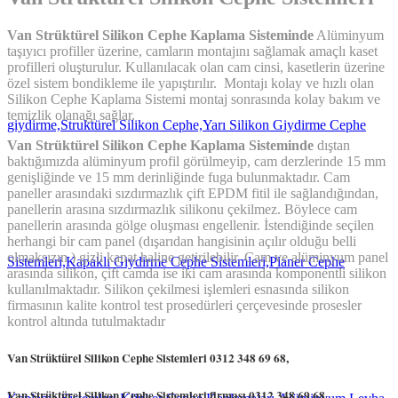
Van Strüktürel Silikon Cephe Kaplama Sisteminde
Alüminyum
taşıyıcı profiller üzerine, camların montajını sağlamak amaçlı kaset
profilleri oluşturulur. Kullanılacak olan cam cinsi, kasetlerin üzerine
özel sistem bondikleme ile yapıştırılır. Montajı kolay ve hızlı olan
Silikon Cephe Kaplama Sistemi montaj sonrasında kolay bakım ve
temizlik olanağı sağlar.
Van Strüktürel Silikon Cephe Kaplama Sisteminde
dıştan
baktığımızda alüminyum profil görülmeyip, cam derzlerinde 15 mm
genişliğinde ve 15 mm derinliğinde fuga bulunmaktadır. Cam
paneller arasındaki sızdırmazlık çift EPDM fitil ile sağlandığından,
panellerin arasına sızdırmazlık silikonu çekilmez. Böylece cam
panellerin arasında gölge oluşması engellenir. İstendiğinde seçilen
herhangi bir cam panel (dışarıdan hangisinin açılır olduğu belli
olmaksızın ) gizli kanat haline getirilebilir. Cam ve alüminyum panel
arasında silikon, çift camda ise iki cam arasında komponentli silikon
kullanılmaktadır. Silikon çekilmesi işlemleri esnasında silikon
firmasının kalite kontrol test prosedürleri çerçevesinde prosesler
kontrol altında tutulmaktadır
Van Strüktürel Silikon Cephe Sistemleri 0312 348 69 68,
Van Strüktürel Silikon Cephe Sistemleri
firması
0312 348 69 68,