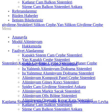
Katlanır Cam Balkon Sistemleri
Sürme Cam Balkon Sistemleri Ankara
Referanslarımız
Bizden Haberler
İletişim Bilgilerimiz
Menü
Anasayfa
Modül Alüminyum
Hakkımızda
Faaliyet Alanlarımız
Kapaklı Sistem Cam Cephe Sistemleri
Yarı Kapaklı Cephe Sistemleri
Strüktürel Silikon Cephe Sistemleri
Isı Yalıtımlı Alüminyum Doğrama Sistemleri
Isı Yalıtımsız Aluminyum Doğrama Sistemleri
Alüminyum Kompozit Panel Cephe Sistemleri
Alüminyum Güneş Kırıcı Sistemleri
Spider Cam Giydirme Sistemleri Ankara
Alüminyum Markiz Saçak Sistemleri
Alüminyum Ofis Bölme Sistemleri
Alüminyum Otomatik Kayar Kapı Sistemleri
Katlanır Cam Balkon Sistemleri
Sürme Cam Balkon Sistemleri Ankara