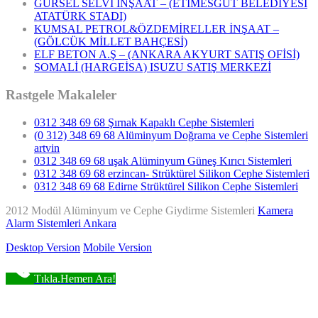
GÜRSEL SELVİ İNŞAAT – (ETİMESGUT BELEDİYESİ
ATATÜRK STADI)
KUMSAL PETROL&ÖZDEMİRELLER İNŞAAT –
(GÖLCÜK MİLLET BAHÇESİ)
ELF BETON A.Ş – (ANKARA AKYURT SATIŞ OFİSİ)
SOMALİ (HARGEİSA) ISUZU SATIŞ MERKEZİ
Rastgele Makaleler
0312 348 69 68 Şırnak Kapaklı Cephe Sistemleri
(0 312) 348 69 68 Alüminyum Doğrama ve Cephe Sistemleri
artvin
0312 348 69 68 uşak Alüminyum Güneş Kırıcı Sistemleri
0312 348 69 68 erzincan- Strüktürel Silikon Cephe Sistemleri
0312 348 69 68 Edirne Strüktürel Silikon Cephe Sistemleri
2012 Modül Alüminyum ve Cephe Giydirme Sistemleri
Kamera
Alarm Sistemleri Ankara
Desktop Version
Mobile Version
Tıkla.Hemen Ara!