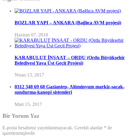
BOZLAR YAPI – ANKARA (Bağlıca AVM projesi)
Haziran 07, 2018
KARABULUT İNŞAAT – ORDU (Ordu Büyükşehir
Belediyesi Yaya Üst Geçit Projesi)
Nisan 13, 2017
0312 348 69 68 Gaziantep- Alüminyum markiz-saçak-
sundurma-kanopi sistemleri
Mart 15, 2017
Bir Yorum Yaz
E-posta hesabınız yayımlanmayacak.
Gerekli alanlar
*
ile
işaretlenmişlerdir