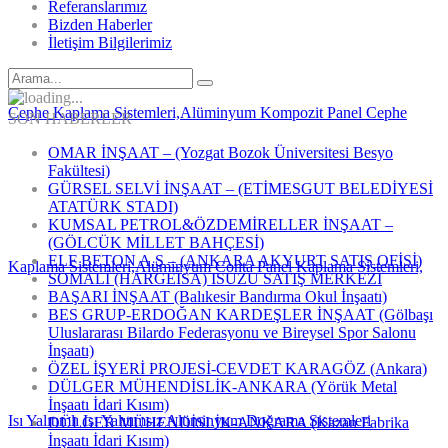
Referanslarımız
Bizden Haberler
İletişim Bilgilerimiz
SON HABERLER
OMAR İNŞAAT – (Yozgat Bozok Üniversitesi Besyo
Fakültesi)
GÜRSEL SELVİ İNŞAAT – (ETİMESGUT BELEDİYESİ
ATATÜRK STADI)
KUMSAL PETROL&ÖZDEMİRELLER İNŞAAT –
(GÖLCÜK MİLLET BAHÇESİ)
ELF BETON A.Ş – (ANKARA AKYURT SATIŞ OFİSİ)
SOMALİ (HARGEİSA) ISUZU SATIŞ MERKEZİ
BAŞARI İNŞAAT (Balıkesir Bandırma Okul İnşaatı)
BES GRUP-ERDOĞAN KARDEŞLER İNŞAAT (Gölbaşı
Uluslararası Bilardo Federasyonu ve Bireysel Spor Salonu
İnşaatı)
ÖZEL İŞYERİ PROJESİ-CEVDET KARAGÖZ (Ankara)
DÜLGER MÜHENDİSLİK-ANKARA (Yörük Metal
İnşaatı İdari Kısım)
DÜLGER MÜHENDİSLİK-ANKARA (Kazan Fabrika
İnşaatı İdari Kısım)