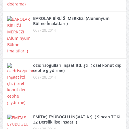
BAROLAR BİRLİĞİ MERKEZİ (Alüminyum
Bölme İmalatları )
Ocak 28, 2014
özidrisoğulları inşaat ltd. şti. ( özel konut dış
cephe giydirme)
Ocak 28, 2014
EMİTAŞ EYÜBOĞLU İNŞAAT A.Ş. ( Sincan TOKİ
32 Derslik lise İnşaatı )
Ocak 28, 2014