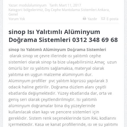
Yazar:
modulaluminyum
Tarih:
Mart 11, 2017
İdari Kısım)
Kategori:
bölgelerimiz
,
Dış Cephe Mantolama Sistemleri Ankara
,
Genel
Yorum Yok
Yazdır
E-posta
sinop Isı Yalıtımlı Alüminyum
Doğrama Sistemleri 0312 348 69 68
sinop Isı Yalıtımlı Alüminyum Doğrama Sistemleri
olarak sinop ve çevre illerinde ısı yalıtımlı cephe
sistemleri olarak sinop ta bize ulaşabilirsiniz.Amaç uzun
ömürlü bir ısı yalıtımı sağlamaksa, materyal olarak
yalıtıma en uygun malzeme alüminyum dur.
Alüminyum profiller pvc yalıtım köprüsü yapılarak 3
odacık haline getirilir. Doğrama düzlem alanı çeşitli
ebatlarda değişmektedir. Yüzey ebatlarıda dar, orta ve
geniş seri olarak çeşitlendirilmiştir. Isı yalıtımlı
alüminyum doğramalar bina dış yüzeylerinde
kullanılacak olan kapı ve pencere sistemleri için
gereklidir. Sistem renk seçeneklerinde tüm RAL kodlarını
içermektedir. Kasa ve kanat profillerinde, ısı ve su yalıtımı