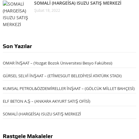
SOMALİ (HARGEİSA) ISUZU SATIŞ MERKEZİ
Şubat 18, 2022
Son Yazılar
OMAR İNŞAAT – (Yozgat Bozok Üniversitesi Besyo Fakültesi)
GÜRSEL SELVİ İNŞAAT – (ETİMESGUT BELEDİYESİ ATATÜRK STADI)
KUMSAL PETROL&ÖZDEMİRELLER İNŞAAT – (GÖLCÜK MİLLET BAHÇESİ)
ELF BETON A.Ş – (ANKARA AKYURT SATIŞ OFİSİ)
SOMALİ (HARGEİSA) ISUZU SATIŞ MERKEZİ
Rastgele Makaleler