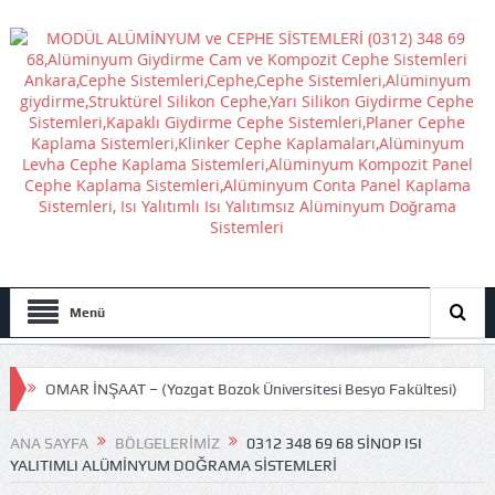
Menü
OMAR İNŞAAT – (Yozgat Bozok Üniversitesi Besyo Fakültesi)
GÜRSEL SELVİ İNŞAAT – (ETİMESGUT BELEDİYESİ ATATÜRK
ANA SAYFA
BÖLGELERIMIZ
0312 348 69 68 SINOP ISI
YALITIMLI ALÜMINYUM DOĞRAMA SISTEMLERI
STADI)