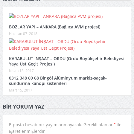
BOZLAR YAPI – ANKARA (Bağlıca AVM projesi)
Haziran 07, 2018
KARABULUT İNŞAAT – ORDU (Ordu Büyükşehir Belediyesi
Yaya Üst Geçit Projesi)
Nisan 13, 2017
0312 348 69 68 Bingöl Alüminyum markiz-saçak-
sundurma-kanopi sistemleri
Mart 15, 2017
BIR YORUM YAZ
*
E-posta hesabınız yayımlanmayacak.
Gerekli alanlar
ile
işaretlenmişlerdir