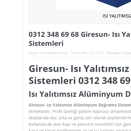
ISI YALITIM
0312 348 69 68 Giresun- Isı 
Sistemleri
Yazar:
modulaluminyum
Tarih:
Mart 11, 2017
Kategori:
bölge
Giresun- Isı Yalıtım
Sistemleri 0312 348 69
Isı Yalıtımsız Alüminyum 
Giresun- Isı Yalıtımsız Alüminyum Doğrama Sistem
etmektedir. Profil özelliği yalıtım köprüsü olmaması
ebatlarıda dar, orta ve geniş seri olarak çeşitlendir
kullanılacak olan kapı ve pencere sistemleri için ge
Kasa ve kanat profillerinde, ısı ve su yalıtımı amaçlı 