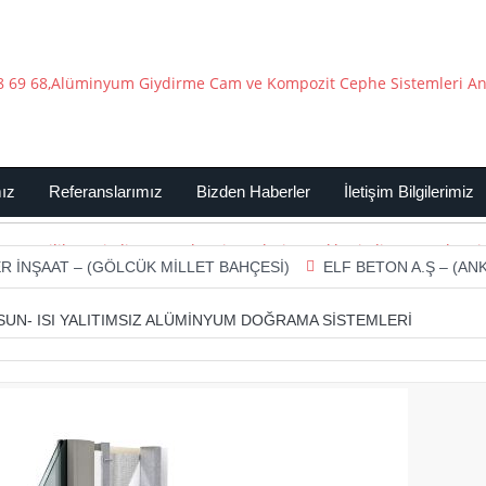
mız
Referanslarımız
Bizden Haberler
İletişim Bilgilerimiz
– (GÖLCÜK MİLLET BAHÇESİ)
ELF BETON A.Ş – (ANKARA AKYU
ESUN- ISI YALITIMSIZ ALÜMINYUM DOĞRAMA SISTEMLERI