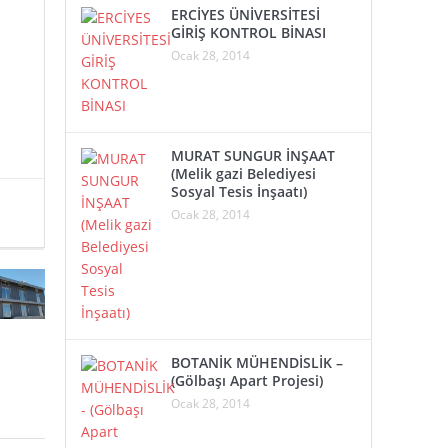
ERCİYES ÜNİVERSİTESİ
GİRİŞ KONTROL BİNASI
Ocak 28, 2014
MURAT SUNGUR İNŞAAT
(Melik gazi Belediyesi
Sosyal Tesis İnşaatı)
Ocak 28, 2014
BOTANİK MÜHENDİSLİK –
(Gölbaşı Apart Projesi)
Ocak 28, 2014