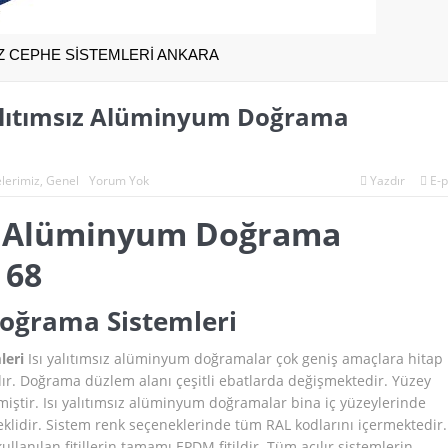
SIZ CEPHE SİSTEMLERİ ANKARA
Yalıtımsız Alüminyum Doğrama
lerimiz
,
Genel
Yorum Yok
Yazdır
E-p
sız Alüminyum Doğrama
 68
Doğrama Sistemleri
leri
Isı yalıtımsız alüminyum doğramalar çok geniş amaçlara hitap
dır. Doğrama düzlem alanı çeşitli ebatlarda değişmektedir. Yüzey
ilmiştir. Isı yalıtımsız alüminyum doğramalar bina iç yüzeylerinde
reklidir. Sistem renk seçeneklerinde tüm RAL kodlarını içermektedir.
kullanılan fitillerin tamamı EPDM fitildir. Tüm açılır sistemlerin