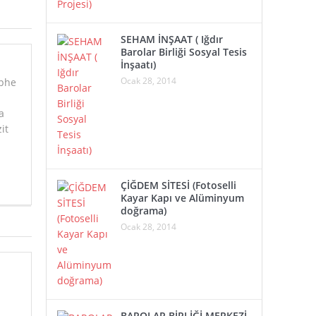
SEHAM İNŞAAT ( Iğdır
Barolar Birliği Sosyal Tesis
İnşaatı)
Ocak 28, 2014
phe
a
it
ÇİĞDEM SİTESİ (Fotoselli
Kayar Kapı ve Alüminyum
doğrama)
Ocak 28, 2014
BAROLAR BİRLİĞİ MERKEZİ