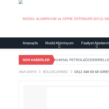
Anasayfa
Modül Alüminyum
Faaliyet Alanları
Sİ ATATÜRK STADI)
SON HABERLER
KUMSAL PETROL&ÖZDEMİRELLER İNŞAAT 
ANA SAYFA
BÖLGELERIMIZ
0312 348 69 68 GIR