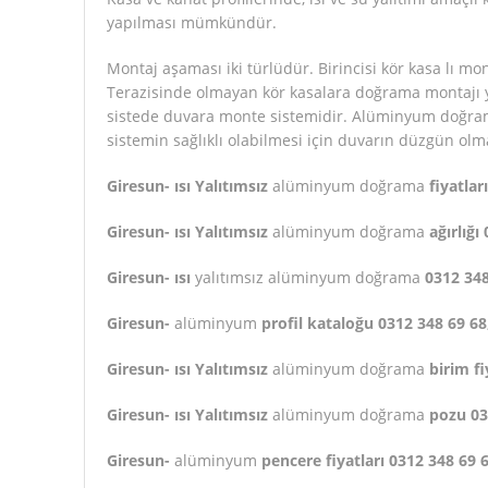
yapılması mümkündür.
Montaj aşaması iki türlüdür. Birincisi kör kasa lı mo
Terazisinde olmayan kör kasalara doğrama montajı ya
sistede duvara monte sistemidir. Alüminyum doğram
sistemin sağlıklı olabilmesi için duvarın düzgün olm
Giresun- ısı Yalıtımsız
alüminyum doğrama
fiyatlar
Giresun- ısı Yalıtımsız
alüminyum doğrama
ağırlığı
Giresun- ısı
yalıtımsız alüminyum doğrama
0312 348
Giresun-
alüminyum
profil kataloğu 0312 348 69 68
Giresun- ısı Yalıtımsız
alüminyum doğrama
birim fi
Giresun- ısı Yalıtımsız
alüminyum doğrama
pozu 03
Giresun-
alüminyum
pencere fiyatları 0312 348 69 6