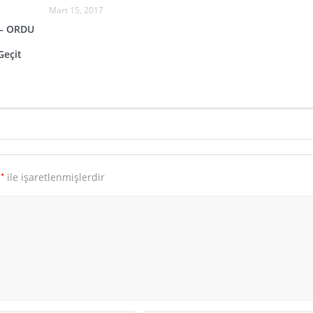
Mart 15, 2017
– ORDU
Geçit
*
r
ile işaretlenmişlerdir