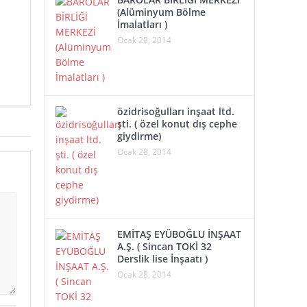
(Alüminyum Bölme
İmalatları )
Ocak 28, 2014
özidrisoğulları inşaat ltd.
şti. ( özel konut dış cephe
giydirme)
Ocak 28, 2014
EMİTAŞ EYÜBOĞLU İNŞAAT
A.Ş. ( Sincan TOKİ 32
Derslik lise İnşaatı )
Ocak 28, 2014