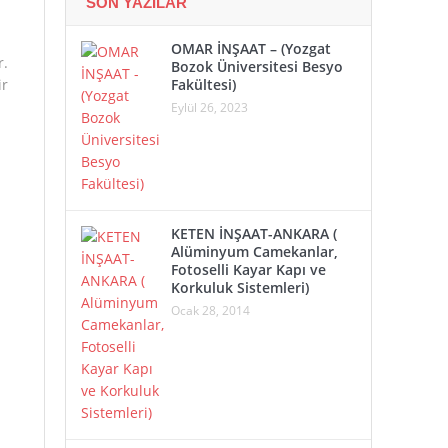
SON YAZILAR
OMAR İNŞAAT – (Yozgat
r.
Bozok Üniversitesi Besyo
ir
Fakültesi)
Eylül 26, 2023
KETEN İNŞAAT-ANKARA (
Alüminyum Camekanlar,
Fotoselli Kayar Kapı ve
Korkuluk Sistemleri)
Ocak 28, 2014