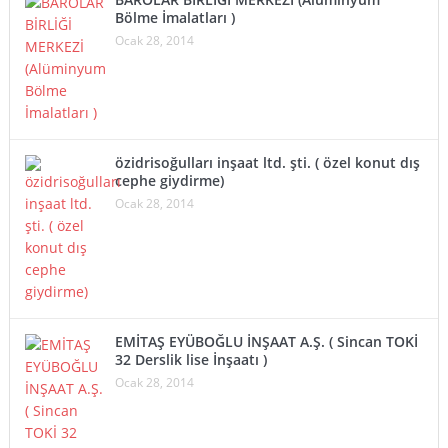
Bölme İmalatları )
Ocak 28, 2014
özidrisoğulları inşaat ltd. şti. ( özel konut dış
cephe giydirme)
Ocak 28, 2014
EMİTAŞ EYÜBOĞLU İNŞAAT A.Ş. ( Sincan TOKİ
32 Derslik lise İnşaatı )
Ocak 28, 2014