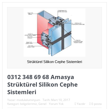
Strüktürel Silikon Cephe Sistemleri
0312 348 69 68 Amasya
Strüktürel Silikon Cephe
Sistemleri
Yazar:
modulaluminyum
Tarih:
Mart 10, 2017
Kategori:
bölgelerimiz
,
Genel
Yorum Yok
Yazdır
E-posta